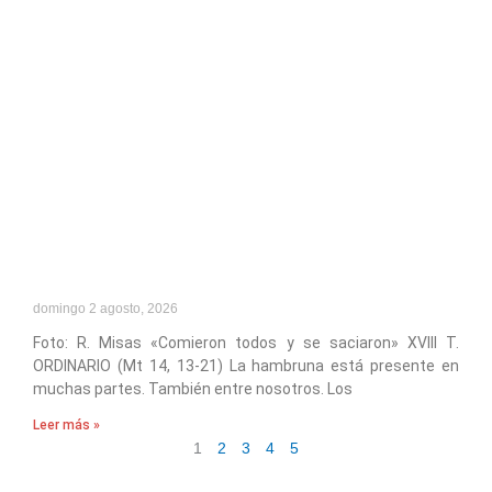
domingo 2 agosto, 2026
Foto: R. Misas «Comieron todos y se saciaron» XVIII T.
ORDINARIO (Mt 14, 13-21) La hambruna está presente en
muchas partes. También entre nosotros. Los
Leer más »
1
2
3
4
5