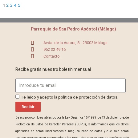
1
2
3
4
5
Parroquia de San Pedro Apóstol (Málaga)
Avda. de la Aurora, 8 - 29002 Málaga
952 32 49 16
Contacto
Recibe gratis nuestro boletín mensual
Email
ProteccionDatos
He leído y acepto la política de protección de datos.
Recibir
De acuerdo con lo establecido por la Ley Orgánica 15/1999, de 13 de diciembre, de
Protección de Datos de Carácter Personal (LOPD), le informamos que los datos
aportados no serán incorporados a ninguna base de datos y que sólo serán
usados para contactar y responder a las preguntas que se hagan a través de este