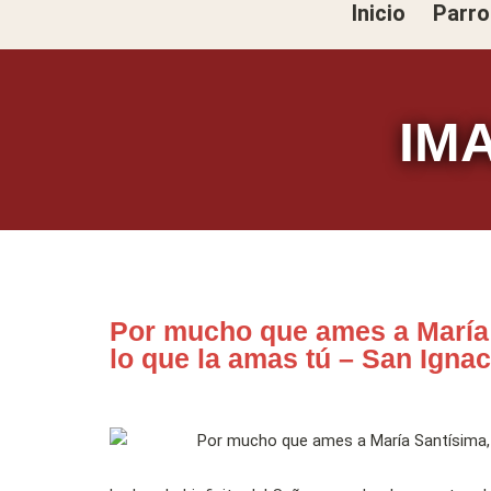
Inicio
Parro
Ir
al
contenido
IM
Por mucho que ames a María 
lo que la amas tú – San Igna