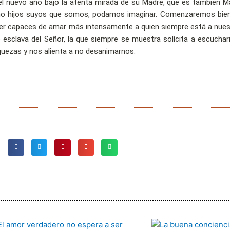
 del nuevo año bajo la atenta mirada de su Madre, que es también 
 hijos suyos que somos, podamos imaginar. Comenzaremos bien 
r capaces de amar más intensamente a quien siempre está a nues
mó esclava del Señor, la que siempre se muestra solícita a escuch
quezas y nos alienta a no desanimarnos.
Página
Página
Página
Página
Página