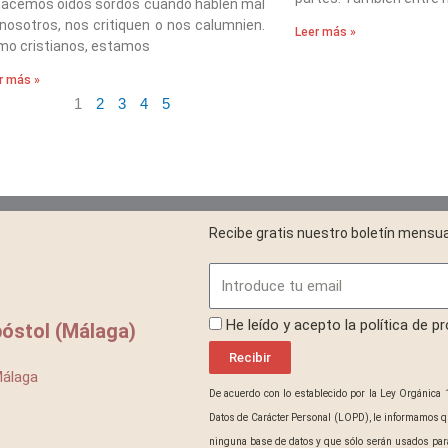
hacemos oídos sordos cuando hablen mal
nosotros, nos critiquen o nos calumnien.
Leer más »
mo cristianos, estamos
r más »
1
2
3
4
5
Recibe gratis nuestro boletín mensua
Email
ProteccionDatos
He leído y acepto la política de p
óstol (Málaga)
Recibir
Málaga
De acuerdo con lo establecido por la Ley Orgánica 
Datos de Carácter Personal (LOPD), le informamos q
ninguna base de datos y que sólo serán usados para