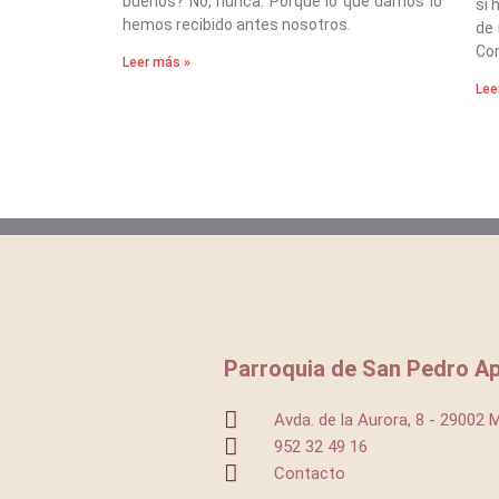
buenos? No, nunca. Porque lo que damos lo
si 
hemos recibido antes nosotros.
de 
Co
Leer más »
Lee
Parroquia de San Pedro Ap
Avda. de la Aurora, 8 - 29002 
952 32 49 16
Contacto