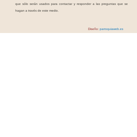
que sólo serán usados para contactar y responder a las preguntas que se
hagan a través de este medio.
Diseño:
parroquiaweb.es