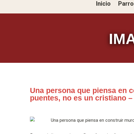
Inicio
Parro
Ir
al
contenido
IM
Una persona que piensa en co
puentes, no es un cristiano 