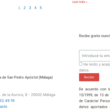
Leer más »
1
2
3
4
5
Recibe gratis nues
Email
ProteccionDatos
He leído y acep
datos.
Recibir
a de San Pedro Apóstol (Málaga)
De acuerdo con lo
. de la Aurora, 8 - 29002 Málaga
15/1999, de 13 de
32 49 16
de Carácter Perso
acto
datos aportados 