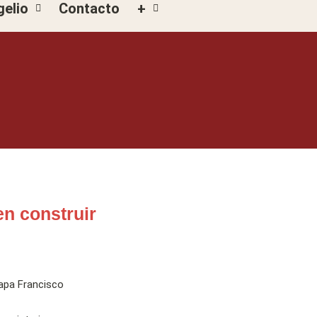
gelio
Contacto
+
en construir