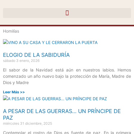
Ir
al
contenido
Homilías
Página
Página
Página
Página
Página
ELOGIO DE LA SABIDURÍA
sábado 3 enero, 2026
El sabor de la Navidad está aún en nuestros labios. Hemos
comenzado un año nuevo bajo la protección de María, Madre de
Dios y Madre
Leer Más >>
A PESAR DE LAS GUERRAS… UN PRÍNCIPE DE
PAZ
miércoles 31 diciembre, 2025
Contemplar el rostro de Dios es fuente de paz. En la primera