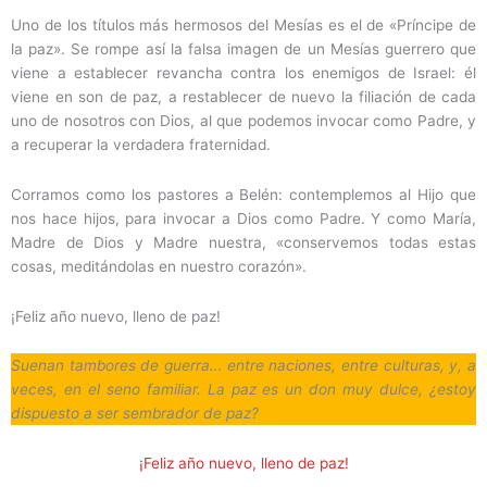
Uno de los títulos más hermosos del Mesías es el de «Príncipe de
la paz». Se rompe así la falsa imagen de un Mesías guerrero que
viene a establecer revancha contra los enemigos de Israel: él
viene en son de paz, a restablecer de nuevo la filiación de cada
uno de nosotros con Dios, al que podemos invocar como Padre, y
a recuperar la verdadera fraternidad.
Corramos como los pastores a Belén: contemplemos al Hijo que
nos hace hijos, para invocar a Dios como Padre. Y como María,
Madre de Dios y Madre nuestra, «conservemos todas estas
cosas, meditándolas en nuestro corazón».
¡Feliz año nuevo, lleno de paz!
Suenan tambores de guerra… entre naciones, entre culturas, y, a
veces, en el seno familiar. La paz es un don muy dulce, ¿estoy
dispuesto a ser sembrador de paz?
¡Feliz año nuevo, lleno de paz!