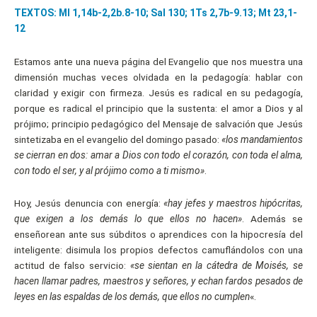
TEXTOS: Ml 1,14b-2,2b.8-10; Sal 130; 1Ts 2,7b-9.13; Mt 23,1-
12
Estamos ante una nueva página del Evangelio que nos muestra una
dimensión muchas veces olvidada en la pedagogía: hablar con
claridad y exigir con firmeza. Jesús es radical en su pedagogía,
porque es radical el principio que la sustenta: el amor a Dios y al
prójimo; principio pedagógico del Mensaje de salvación que Jesús
sintetizaba en el evangelio del domingo pasado:
«los mandamientos
se cierran en dos: amar a Dios con todo el corazón, con toda el alma,
con todo el ser, y al prójimo como a ti mismo»
.
Hoy, Jesús denuncia con energía:
«hay jefes y maestros hipócritas,
que exigen a los demás lo que ellos no hacen»
. Además se
enseñorean ante sus súbditos o aprendices con la hipocresía del
inteligente: disimula los propios defectos camuflándolos con una
actitud de falso servicio:
«se sientan en la cátedra de Moisés, se
hacen llamar padres, maestros y señores, y echan fardos pesados de
leyes en las espaldas de los demás, que ellos no cumplen
«.