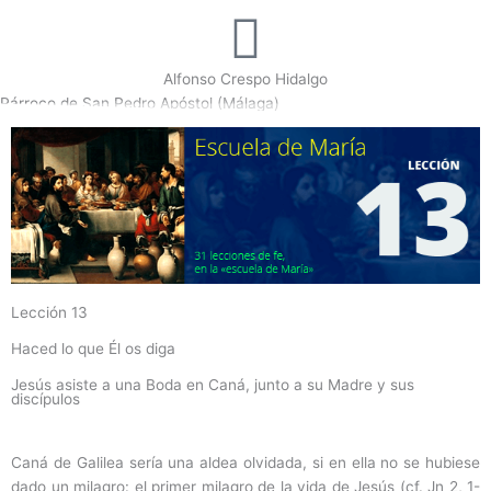
Alfonso Crespo Hidalgo
Párroco de San Pedro Apóstol (Málaga)
Lección 13
Haced lo que Él os diga
Jesús asiste a una Boda en Caná, junto a su Madre y sus
discípulos
Caná de Galilea sería una aldea olvidada, si en ella no se hubiese
dado un milagro: el primer milagro de la vida de Jesús (cf. Jn 2, 1-