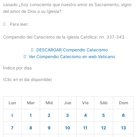
casado ¿Soy consciente que nuestro amor es Sacramento, signo
del amor de Dios a su Iglesia?
Para leer:
Compendio del Catecismo de la Iglesia Católica: nn. 337-343
DESCARGAR Compendio Catecismo
Ver Compendio Catecismo en web Vaticano
Índice por días
(Clic en el día disponible)
Lun
Mar
Mié
Jue
Vie
Sáb
Dom
I
1
2
3
4
5
6
7
8
9
10
11
12
13