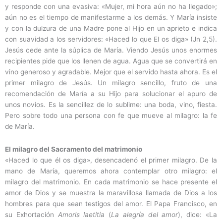
y responde con una evasiva: «Mujer, mi hora aún no ha llegado»;
aún no es el tiempo de manifestarme a los demás. Y María insiste
y con la dulzura de una Madre pone al Hijo en un aprieto e indica
con suavidad a los servidores: «Haced lo que El os diga» (Jn 2,5).
Jesús cede ante la súplica de María. Viendo Jesús unos enormes
recipientes pide que los llenen de agua. Agua que se convertirá en
vino generoso y agradable. Mejor que el servido hasta ahora. Es el
primer milagro de Jesús. Un milagro sencillo, fruto de una
recomendación de María a su Hijo para solucionar el apuro de
unos novios. Es la sencillez de lo sublime: una boda, vino, fiesta.
Pero sobre todo una persona con fe que mueve al milagro: la fe
de María.
El milagro del Sacramento del matrimonio
«Haced lo que él os diga», desencadenó el primer milagro. De la
mano de María, queremos ahora contemplar otro milagro: el
milagro del matrimonio. En cada matrimonio se hace presente el
amor de Dios y se muestra la maravillosa llamada de Dios a los
hombres para que sean testigos del amor. El Papa Francisco, en
su Exhortación
Amoris laetitia
(
La alegría del amor
), dice: «La